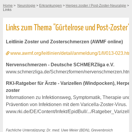
Home
>
Neurologie
>
Erkrankungen
>
Herpes zoster / Post-Zoster-Neuralgie
>
Links
Links zum Thema "Gürtelrose und Post-Zoster"
Leitlinie Zoster und Zosterschmerzen (AWMF online)
www.awmf.org/leitlinien/detail/anmeldung/1/ll/013-023.htm
Nervenschmerzen - Deutsche SCHMERZliga e.V.
www.schmerzliga.de/Schmerzformen/nervenschmerzen.htm ‎
RKI-Ratgeber für Ärzte - Varizellen (Windpocken), Herpe
zoster
Informationen zu Infektionsweg, Symptomatik, Therapie und
Prävention von Infektionen mit dem Varicella-Zoster-Virus.
www.rki.de/DE/Content/Infekt/EpidBull/.../Ratgeber_Varizell
Fachliche Unterstützung: Dr. med. Uwe Meier (BDN), Grevenbroich