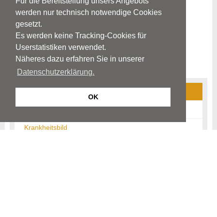
Für die Bereitstellung unsers Angebots
werden nur technisch notwendige Cookies
gesetzt.
Es werden keine Tracking-Cookies für
Userstatistiken verwendet.
Näheres dazu erfahren Sie in unserer
Datenschutzerklärung.
Herpes zoster / Post-Zoster-Neuralgie
OK
Ursachen
Krankheitsbild
Diagnostik
Therapie
Schutzimpfung - Prävention
Links