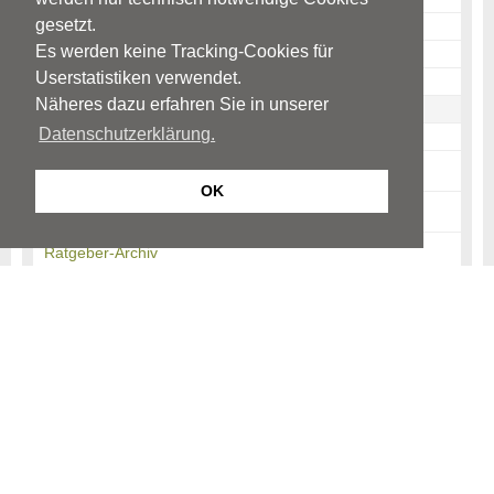
gesetzt.
Erkennung
Es werden keine Tracking-Cookies für
Therapie
Userstatistiken verwendet.
Was können Eltern tun?
Näheres dazu erfahren Sie in unserer
Was können Jugendliche tun?
Datenschutzerklärung.
Quellen
Suizidabsichten & Suizidversuch
OK
News-Archiv
Ratgeber-Archiv
Begriffe
Kinder- und Jugendpsychiatrie
Kinder und Jugendpsychotherapie
Kinder- und Jugendpsychosomatik