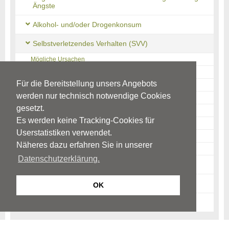
Ängste
Alkohol- und/oder Drogenkonsum
Selbstverletzendes Verhalten (SVV)
Mögliche Ursachen
Warnzeichen
Für die Bereitstellung unsers Angebots
Störungsbild
werden nur technisch notwendige Cookies
Erkennung
gesetzt.
Therapie
Es werden keine Tracking-Cookies für
Was können Eltern tun?
Userstatistiken verwendet.
Was können Jugendliche tun?
Näheres dazu erfahren Sie in unserer
Quellen
Datenschutzerklärung.
Suizidabsichten & Suizidversuch
News-Archiv
OK
Ratgeber-Archiv
Begriffe