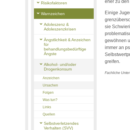
eher zu den
Risikofaktoren
Einige Juge
Warnzeichen
grenzübersc
Adoleszenz &
sie Schwier
Adoleszenzkrisen
problematis
Ängstlichkeit & Anzeichen
gewöhnen un
für
immer an ps
behandlungsbedürftige
Ängste
Selbstwertp
greifen.
Alkohol- und/oder
Drogenkonsum
Fachliche Unter
Anzeichen
Ursachen
Folgen
Was tun?
Links
Quellen
Selbstverletzendes
Verhalten (SVV)