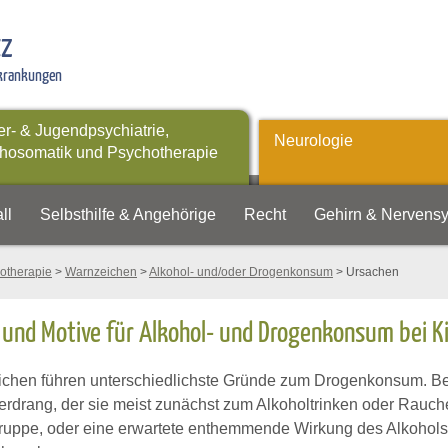
tz
rkrankungen
er- & Jugendpsychiatrie,
Neurologie
hosomatik und Psychotherapie
ll
Selbsthilfe & Angehörige
Recht
Gehirn & Nervens
otherapie
>
Warnzeichen
>
Alkohol- und/oder Drogenkonsum
> Ursachen
und Motive für Alkohol- und Drogenkonsum bei K
ichen führen unterschiedlichste Gründe zum Drogenkonsum. Bei
rdrang, der sie meist zunächst zum Alkoholtrinken oder Rauchen
ruppe, oder eine erwartete enthemmende Wirkung des Alkohols