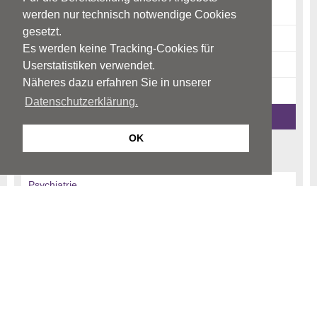
Diagnostik
werden nur technisch notwendige Cookies
gesetzt.
Therapie
Es werden keine Tracking-Cookies für
Risikofaktoren
Userstatistiken verwendet.
Näheres dazu erfahren Sie in unserer
News-Archiv
Datenschutzerklärung.
Ratgeber-Archiv
OK
Begriffe
Psychiatrie
Psychotherapie
Psychosomatik
© Neurologen und Psychiater im Netz