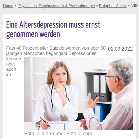
Home
>
Psychiatrie, Psychosomatik & Psychotherapie
>
Ratgeber-Archiv
> Artik
Eine Altersdepression muss ernst
genommen werden
Fast 40 Prozent aller Suizide werden von über 60-
02.09.2022
jährigen Menschen begangen! Depressionen
können
aber
auch
im
Foto: © djoronimo_Fotolia.com