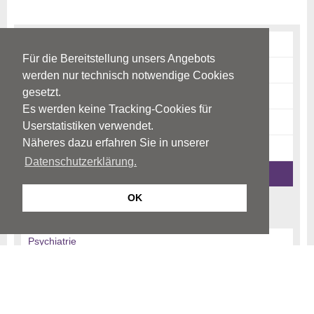
Störungen & Erkrankungen
Für die Bereitstellung unsers Angebots
Diagnostik
werden nur technisch notwendige Cookies
gesetzt.
Therapie
Es werden keine Tracking-Cookies für
Risikofaktoren
Userstatistiken verwendet.
Näheres dazu erfahren Sie in unserer
News-Archiv
Datenschutzerklärung.
Ratgeber-Archiv
OK
Begriffe
Psychiatrie
Psychotherapie
Psychosomatik