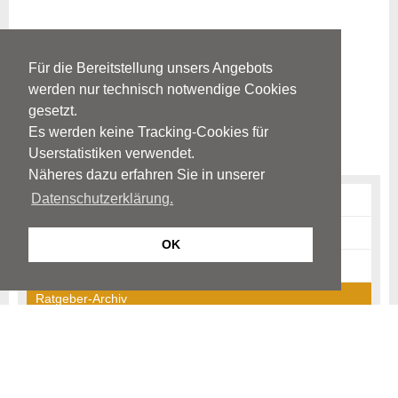
Für die Bereitstellung unsers Angebots
werden nur technisch notwendige Cookies
gesetzt.
Es werden keine Tracking-Cookies für
Userstatistiken verwendet.
Näheres dazu erfahren Sie in unserer
Datenschutzerklärung.
Erkrankungen
Diagnostik
OK
News-Archiv
Ratgeber-Archiv
Begriffe
Neurologie