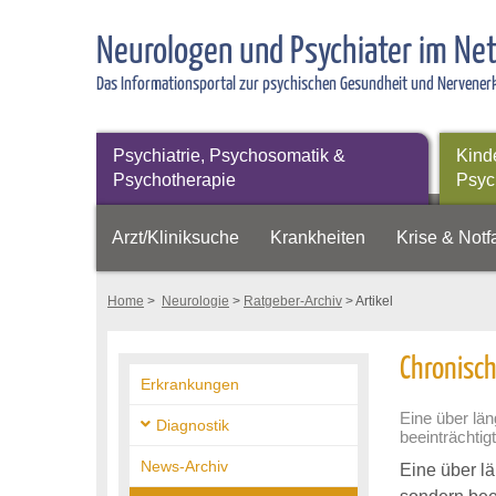
Neurologen und Psychiater im Ne
Das Informationsportal zur psychischen Gesundheit und Nervene
Psychiatrie, Psychosomatik &
Kind
Psychotherapie
Psyc
Arzt/Kliniksuche
Krankheiten
Krise & Notfa
Home
>
Neurologie
>
Ratgeber-Archiv
> Artikel
Chronisc
Erkrankungen
Eine über län
Diagnostik
beeinträchti
News-Archiv
Eine über lä