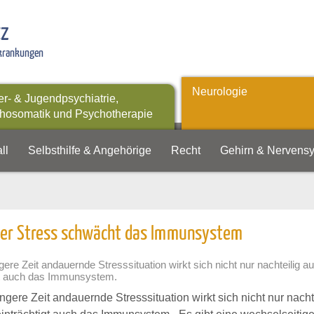
tz
rkrankungen
Neurologie
er- & Jugendpsychiatrie,
hosomatik und Psychotherapie
ll
Selbsthilfe & Angehörige
Recht
Gehirn & Nervens
her Stress schwächt das Immunsystem
gere Zeit andauernde Stresssituation wirkt sich nicht nur nachteilig 
gt auch das Immunsystem.
ngere Zeit andauernde Stresssituation wirkt sich nicht nur nach