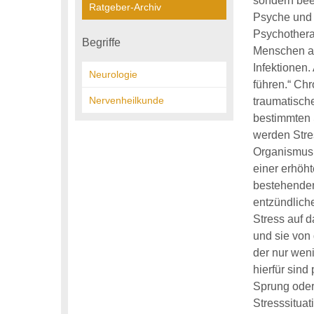
sondern bee
Ratgeber-Archiv
Psyche und I
Psychothera
Begriffe
Menschen auf
Infektionen
Neurologie
führen.“ Chr
Nervenheilkunde
traumatisch
bestimmten 
werden Stre
Organismus 
einer erhöh
bestehender
entzündlich
Stress auf 
und sie von
der nur wen
hierfür sind
Sprung oder 
Stresssituat