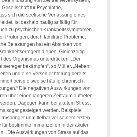
e Beeinflussung von Zentralnervensystem,
Gesellschaft für Psychiatrie,
ss sich die seelische Verfassung eines
et, ist deshalb häufig anfällig für
 auch zu psychischen Krankheitssymptomen
or Prüfungen, durch familiäre Probleme,
che Belastungen hat ein Absinken von
ankheitserregern dienen. Gleichzeitig
 des Organismus unterdrücken. „Der
itserreger bekämpfen“, so Müller. „Neben
heiten und eine Verschlechterung bereits
mmert beispielsweise häufig chronisch-
nkungen.“ Die negativen Auswirkungen von
ren über einen längeren Zeitraum auftreten
werden. Dagegen kann bei akutem Stress,
ms sogar gesteigert werden. Beispiele
hirmspringer unmittelbar vor seinem ersten
te für bestimmte Immunzellen in der akuten
len. „Die Auswirkungen von Stress auf das