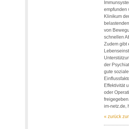
Immunsystem
empfunden wi
Klinikum de
belastenden 
von Bewegung
schnellen A
Zudem gibt 
Lebenseinst
Unterstützu
der Psychia
gute sozial
Einflussfakt
Effektivitä
oder Operat
freigegeben
im-netz.de, 
« zurück zur