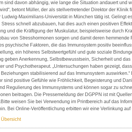
 sind davon abhängig, wie lange die Situation andauert und wi
rd“, betont Müller, der als stellvertretender Direktor der Klini
r Ludwig-Maximilians-Universität in München tätig ist. Gelingt
Stress schnell abzubauen, hat dies auch einen positiven Effekt
 und die Kräftigung der Muskulatur, beispielsweise durch Kraft
bbau von Stresshormonen sorgen und damit deren hemmende F
es psychische Faktoren, die das Immunsystem positiv beeinflus
ellung, ein höheres Selbstwertgefühl und gute soziale Bindung
ng geben Anerkennung, Selbstbewusstsein, Sicherheit und das G
ter und Psychotherapeut. „Untersuchungen haben gezeigt, dass 
e Beziehungen stabilisierend auf das Immunsystem auswirken.“ E
or sind positive Gefühle wie Fröhlichkeit, Begeisterung und Dank
t und Regulierung des Immunsystems und können sogar zu schne
ionen beitragen. Die Pressemeldung der DGPPN ist mit Quellen
.Bitte weisen Sie bei Verwendung im Printbereich auf das Info
hin. Bei Online-Veröffentlichung erbitten wir eine Verlinkung auf
 Übersicht