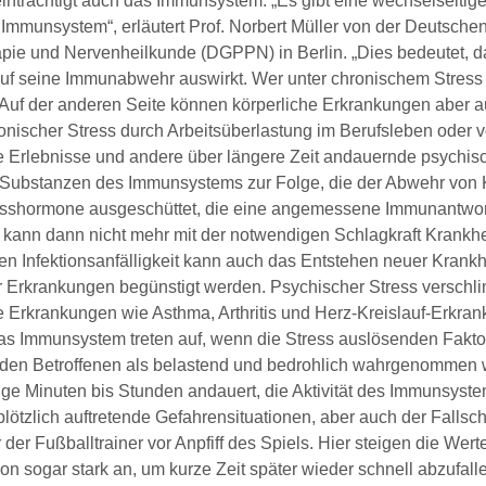
inträchtigt auch das Immunsystem. „Es gibt eine wechselseitig
mmunsystem“, erläutert Prof. Norbert Müller von der Deutschen 
pie und Nervenheilkunde (DGPPN) in Berlin. „Dies bedeutet, da
 seine Immunabwehr auswirkt. Wer unter chronischem Stress leid
. Auf der anderen Seite können körperliche Erkrankungen aber
onischer Stress durch Arbeitsüberlastung im Berufsleben oder v
e Erlebnisse und andere über längere Zeit andauernde psychis
Substanzen des Immunsystems zur Folge, die der Abwehr von Kr
sshormone ausgeschüttet, die eine angemessene Immunantwort
kann dann nicht mehr mit der notwendigen Schlagkraft Krankhe
ten Infektionsanfälligkeit kann auch das Entstehen neuer Krank
 Erkrankungen begünstigt werden. Psychischer Stress verschli
e Erkrankungen wie Asthma, Arthritis und Herz-Kreislauf-Erkra
das Immunsystem treten auf, wenn die Stress auslösenden Fakto
 den Betroffenen als belastend und bedrohlich wahrgenommen 
ige Minuten bis Stunden andauert, die Aktivität des Immunsyste
 plötzlich auftretende Gefahrensituationen, aber auch der Fallsc
der Fußballtrainer vor Anpfiff des Spiels. Hier steigen die Wer
ion sogar stark an, um kurze Zeit später wieder schnell abzufal