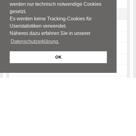
Definition
werden nur technisch notwendige Cookies
gesetzt.
Ursachen
Es werden keine Tracking-Cookies für
Anzeichen und Störungsbild
Userstatistiken verwendet.
Näheres dazu erfahren Sie in unserer
Auswirkungen und Folgen
Datenschutzerklärung.
Diagnostik
OK
Therapie / Trainingsprogramme
Schulrechtliche Möglichkeiten
Unterstützung durch Eltern
Frühförderung
Links
Quellen & Literatur