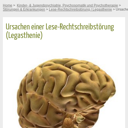
Home
>
Kinder- & Jugendpsychiatrie, Psychosomatik und Psychotherapie
>
Störungen & Erkrankungen
>
Lese-Rechtschreibstörung / Legasthenie
> Ursach
Ursachen einer Lese-Rechtschreibstörung
(Legasthenie)