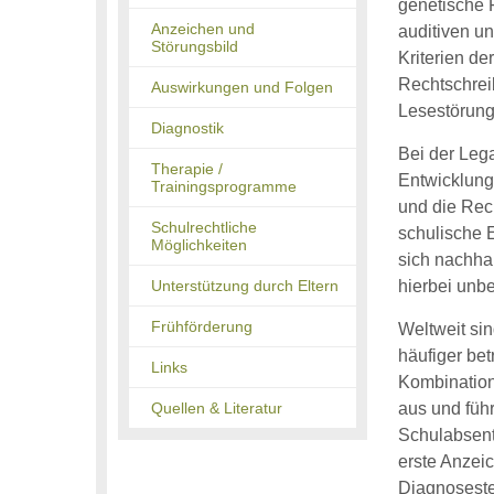
genetische 
Anzeichen und
auditiven u
Störungsbild
Kriterien d
Rechtschreib
Auswirkungen und Folgen
Lesestörung 
Diagnostik
Bei der Leg
Therapie /
Entwicklung
Trainingsprogramme
und die Rec
Schulrechtliche
schulische 
Möglichkeiten
sich nachhal
Unterstützung durch Eltern
hierbei unbe
Frühförderung
Weltweit si
häufiger bet
Links
Kombination
Quellen & Literatur
aus und füh
Schulabsent
erste Anzei
Diagnosest