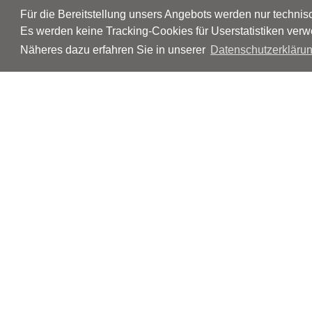
Für die Bereitstellung unsers Angebots werden nur techni
Es werden keine Tracking-Cookies für Userstatistiken verw
Näheres dazu erfahren Sie in unserer
Datenschutzerklärun
© Neurologen und Psychiater im Netz
Impressum
Disclaimer
Datenschutz
Barrierefreiheit