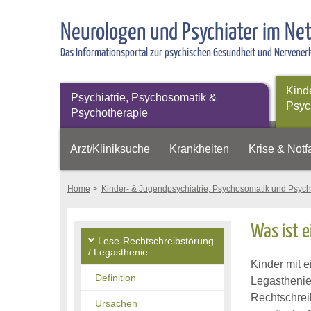
Neurologen und Psychiater im Ne
Das Informationsportal zur psychischen Gesundheit und Nervene
Kind
Psychiatrie, Psychosomatik &
Psyc
Psychotherapie
Arzt/Kliniksuche
Krankheiten
Krise & Notfa
Home
>
Kinder- & Jugendpsychiatrie, Psychosomatik und Psych
Was ist e
Lese-Rechtschreibstörung
/ Legasthenie
Kinder mit 
Definition
Legastheni
Rechtschrei
Ursachen