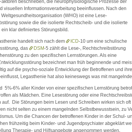
Faktoren beschrieben, die neurophysiologische Prozesse der
nd visuellen Informationsverarbeitung beeinflussen. Nach den
er Weltgesundheitsorganisation (WHO) ist eine Lese-
störung sowie die die isolierte Rechtscheib- und die isolierte
ein klar definiertes Störungsbild.
asthenie handelt sich nach dem
ICD
-10 um eine schulische
sstörung, das
DSM
-5 zählt die Lese-, Rechtschreibstörung
henstörung zu den spezifischen Lernstörungen. Als eine
Entwicklungsstörung bezeichnet man früh beginnende und meist
tig auf die psycho-soziale Entwicklung der Betroffenen und ihrer
einflusst, Legasthenie hat also keineswegs was mit mangelnder 
nd 5%-6% aller Kinder von einer spezifischen Lernstörung betro
roffen als Mädchen. Eine Lesestörung oder eine Rechtschreibstö
 auf. Die Störungen beim Lesen und Schreiben wirken sich oft 
ren nicht selten zu einem mangelnden Selbstbewusstsein, zu 
ismus. Um die Chancen der betroffenen Kinder in der Schul- un
chen frühzeitig beim Kinder- und Jugendpsychiater abgeklärt w
ellung Therapie- und Hilfsangebote angenommen werden.