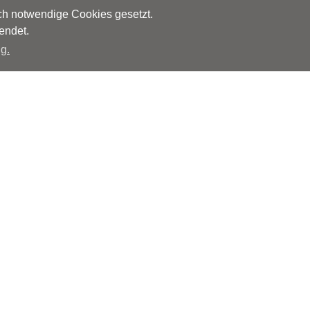
sch notwendige Cookies gesetzt.
endet.
g.
Herausgeber
Monks – Ärzte im Netz GmbH