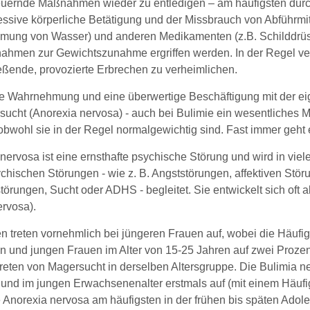
uernde Maßnahmen wieder zu entledigen – am häufigsten durc
ssive körperliche Betätigung und der Missbrauch von Abführmitte
ung von Wasser) und anderen Medikamenten (z.B. Schilddrü
men zur Gewichtszunahme ergriffen werden. In der Regel ver
eßende, provozierte Erbrechen zu verheimlichen.
te Wahrnehmung und eine überwertige Beschäftigung mit der eig
ucht (Anorexia nervosa) - auch bei Bulimie ein wesentliches M
 obwohl sie in der Regel normalgewichtig sind. Fast immer geht 
 nervosa ist eine ernsthafte psychische Störung und wird in vi
chischen Störungen - wie z. B. Angststörungen, affektiven Stör
törungen, Sucht oder ADHS - begleitet. Sie entwickelt sich oft
ervosa).
n treten vornehmlich bei jüngeren Frauen auf, wobei die Häufig
n und jungen Frauen im Alter von 15-25 Jahren auf zwei Prozent
reten von Magersucht in derselben Altersgruppe. Die Bulimia nerv
und im jungen Erwachsenenalter erstmals auf (mit einem Häufig
 Anorexia nervosa am häufigsten in der frühen bis späten Adole