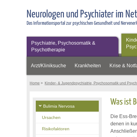
Neurologen und Psychiater im Ne
Das Informationsportal zur psychischen Gesundheit und Nervene
Kind
Psychiatrie, Psychosomatik &
Psyc
Psychotherapie
Arzt/Kliniksuche
Krankheiten
Krise & Notfa
Home
>
Kinder- & Jugendpsychiatrie, Psychosomatik und Psych
Was ist B
Bulimia Nervosa
Die Ess-Brec
Ursachen
denen in ku
Risikofaktoren
Anschließen