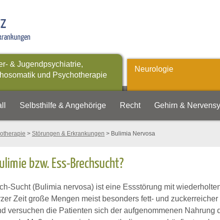
tz
rkrankungen
er- & Jugendpsychiatrie,
Neurologie
hosomatik und Psychotherapie
ll
Selbsthilfe & Angehörige
Recht
Gehirn & Nervens
otherapie
>
Störungen & Erkrankungen
> Bulimia Nervosa
ulimie bzw. Ess-Brechsucht?
h-Sucht (Bulimia nervosa) ist eine Essstörung mit wiederholten
rzer Zeit große Mengen meist besonders fett- und zuckerreicher
d versuchen die Patienten sich der aufgenommenen Nahrung d