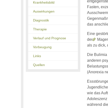
entgegenste
Krankheitsbild
Fasten, exze
Auswirkungen
Ausschwemm
Gegenmaßnah
Diagnostik
das anschli
Therapie
Eine gestör
Verlauf und Prognose
der
Magers
als zu dick,
Vorbeugung
Die Bulimia
Links
anderen psy
Quellen
Belastungss
(Anorexia n
Essstörunge
Jugendliche
wie das Auft
Adoleszenz 
während die