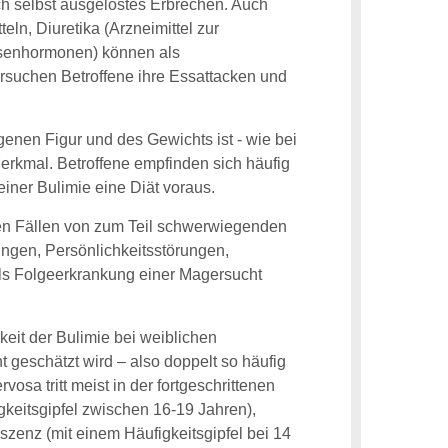
h selbst ausgelöstes Erbrechen. Auch
ln, Diuretika (Arzneimittel zur
senhormonen) können als
suchen Betroffene ihre Essattacken und
enen Figur und des Gewichts ist - wie bei
erkmal. Betroffene empfinden sich häufig
einer Bulimie eine Diät voraus.
elen Fällen von zum Teil schwerwiegenden
ungen, Persönlichkeitsstörungen,
 als Folgeerkrankung einer Magersucht
keit der Bulimie bei weiblichen
 geschätzt wird – also doppelt so häufig
osa tritt meist in der fortgeschrittenen
keitsgipfel zwischen 16-19 Jahren),
szenz (mit einem Häufigkeitsgipfel bei 14