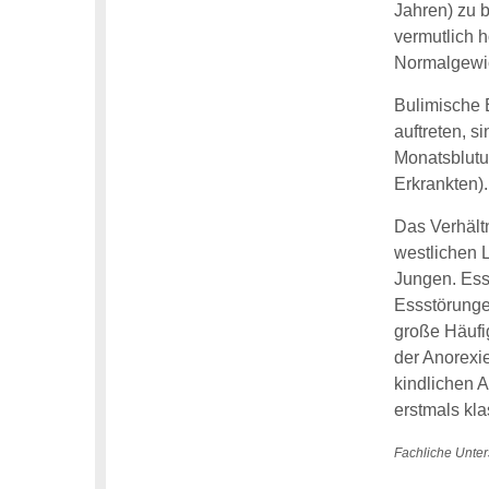
Jahren) zu b
vermutlich h
Normalgewic
Bulimische 
auftreten, s
Monatsblutun
Erkrankten).
Das Verhält
westlichen 
Jungen. Esss
Essstörunge
große Häufi
der Anorexie
kindlichen A
erstmals kla
Fachliche Unter