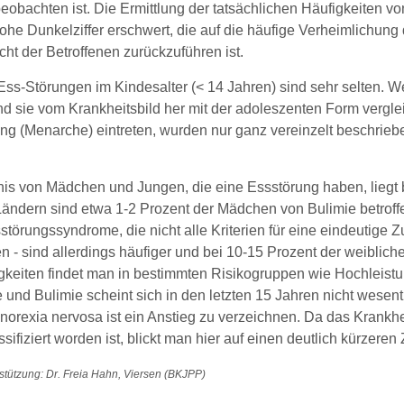
eobachten ist. Die Ermittlung der tatsächlichen Häufigkeiten v
ohe Dunkelziffer erschwert, die auf die häufige Verheimlichung 
ht der Betroffenen zurückzuführen ist.
Ess-Störungen im Kindesalter (< 14 Jahren) sind sehr selten. W
ind sie vom Krankheitsbild her mit der adoleszenten Form vergleic
g (Menarche) eintreten, wurden nur ganz vereinzelt beschrieben 
nis von Mädchen und Jungen, die eine Essstörung haben, liegt 
Ländern sind etwa 1-2 Prozent der Mädchen von Bulimie betroffe
törungssyndrome, die nicht alle Kriterien für eine eindeutige Z
n - sind allerdings häufiger und bei 10-15 Prozent der weibli
gkeiten findet man in bestimmten Risikogruppen wie Hochleistu
 und Bulimie scheint sich in den letzten 15 Jahren nicht wesent
norexia nervosa ist ein Anstieg zu verzeichnen. Da das Krankhe
ssifiziert worden ist, blickt man hier auf einen deutlich kürzere
stützung: Dr. Freia Hahn, Viersen (BKJPP)