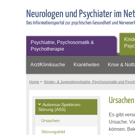
Neurologen und Psychiater im Ne
Das Informationsportal zur psychischen Gesundheit und Nervene
Kind
Psychiatrie, Psychosomatik &
Psyc
Psychotherapie
Arzt/Kliniksuche
Krankheiten
Krise & Notfa
Home
>
Kinder- & Jugendpsychiatrie, Psychosomatik und Psych
Ursachen
Autismus-Spektrum-
Störung (ASS)
Es gibt ver
Ursachen
Ursache. Vi
können. Bek
Störungsbild