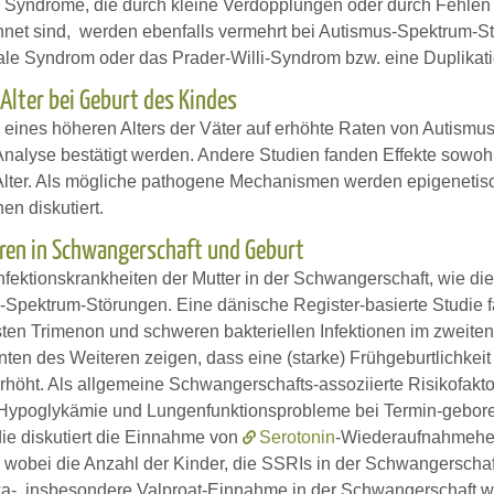
 Syndrome, die durch kleine Verdopplungen oder durch Fehlen 
net sind, werden ebenfalls vermehrt bei Autismus-Spektrum-St
ale Syndrom oder das Prader-Willi-Syndrom bzw. eine Duplika
 Alter bei Geburt des Kindes
s eines höheren Alters der Väter auf erhöhte Raten von Autismu
Analyse bestätigt werden. Andere Studien fanden Effekte sowohl
 Alter. Als mögliche pathogene Mechanismen werden epigeneti
en diskutiert.
ren in Schwangerschaft und Geburt
fektionskrankheiten der Mutter in der Schwangerschaft, wie die 
s-Spektrum-Störungen. Eine dänische Register-basierte Studie 
rsten Trimenon und schweren bakteriellen Infektionen im zweite
ten des Weiteren zeigen, dass eine (starke) Frühgeburtlichkeit
rhöht. Als allgemeine Schwangerschafts-assoziierte Risikofakto
 Hypoglykämie und Lungenfunktionsprobleme bei Termin-gebor
die diskutiert die Einnahme von
Serotonin
-Wiederaufnahmehe
, wobei die Anzahl der Kinder, die SSRIs in der Schwangerschaf
ika-, insbesondere Valproat-Einnahme in der Schwangerschaft wa