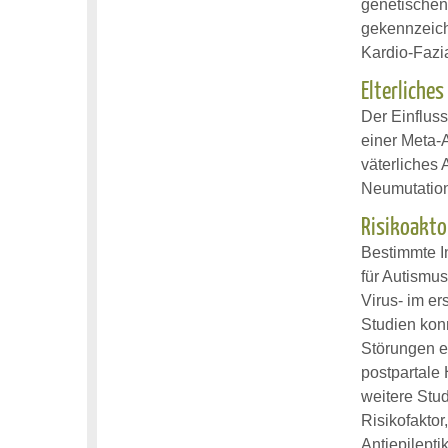
genetischen
gekennzeich
Kardio-Fazi
Elterliches
Der Einflus
einer Meta-
väterliches
Neumutation
Risikoakto
Bestimmte In
für Autismu
Virus- im e
Studien konn
Störungen e
postpartale
weitere Stu
Risikofaktor
Antiepilept