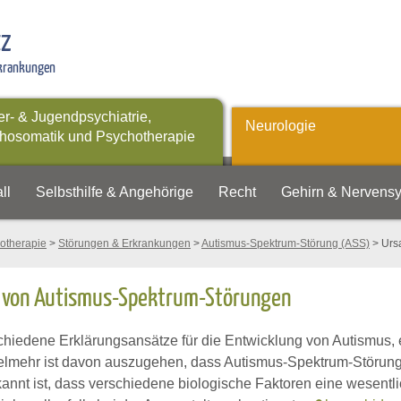
tz
rkrankungen
er- & Jugendpsychiatrie,
Neurologie
hosomatik und Psychotherapie
ll
Selbsthilfe & Angehörige
Recht
Gehirn & Nervens
otherapie
>
Störungen & Erkrankungen
>
Autismus-Spektrum-Störung (ASS)
> Urs
 von Autismus-Spektrum-Störungen
schiedene Erklärungsansätze für die Entwicklung von Autismus, 
elmehr ist davon auszugehen, dass Autismus-Spektrum-Störun
annt ist, dass verschiedene biologische Faktoren eine wesentl