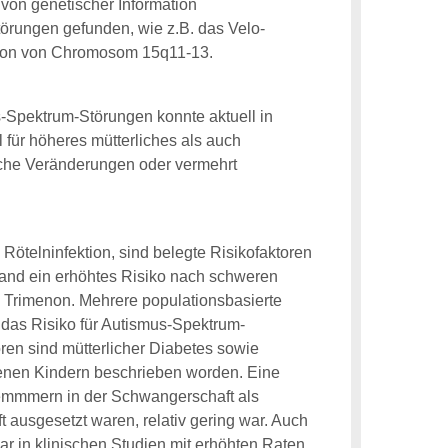
von genetischer Information
örungen gefunden, wie z.B. das Velo-
tion von Chromosom 15q11-13.
s-Spektrum-Störungen konnte aktuell in
 für höheres mütterliches als auch
sche Veränderungen oder vermehrt
Rötelninfektion, sind belegte Risikofaktoren
fand ein erhöhtes Risiko nach schweren
n Trimenon. Mehrere populationsbasierte
 das Risiko für Autismus-Spektrum-
ren sind mütterlicher Diabetes sowie
enen Kindern beschrieben worden. Eine
mmmern in der Schwangerschaft als
t ausgesetzt waren, relativ gering war. Auch
r in klinischen Studien mit erhöhten Raten