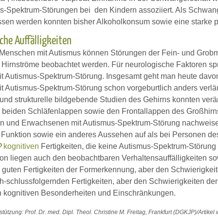
s-Spektrum-Störungen bei den Kindern assoziiert. Als Schwange
sen werden konnten bisher Alkoholkonsum sowie eine starke ps
che Auffälligkeiten
 Menschen mit Autismus können Störungen der Fein- und Grobm
 Hirnströme beobachtet werden. Für neurologische Faktoren spri
t Autismus-Spektrum-Störung. Insgesamt geht man heute davon
t Autismus-Spektrum-Störung schon vorgeburtlich anders verläu
e und strukturelle bildgebende Studien des Gehirns konnten ver
n beiden Schläfenlappen sowie den Frontallappen des Großhirns
n und Erwachsenen mit Autismus-Spektrum-Störung nachweisen
 Funktion sowie ein anderes Aussehen auf als bei Personen des
kognitiven
Fertigkeiten, die keine Autismus-Spektrum-Störun
ion liegen auch den beobachtbaren Verhaltensauffälligkeiten s
n guten Fertigkeiten der Formerkennung, aber den Schwierigk
ch-schlussfolgernden Fertigkeiten, aber den Schwierigkeiten d
 kognitiven Besonderheiten und Einschränkungen.
tützung: Prof. Dr. med. Dipl. Theol. Christine M. Freitag, Frankfurt (DGKJP)/Artikel 