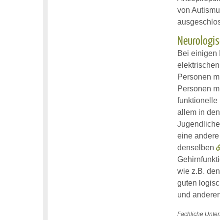
von Autismu
ausgeschlos
Neurologis
Bei einigen
elektrischen
Personen mi
Personen mi
funktionell
allem in de
Jugendliche
eine andere
denselben
Gehirnfunkt
wie z.B. de
guten logis
und anderen
Fachliche Unters