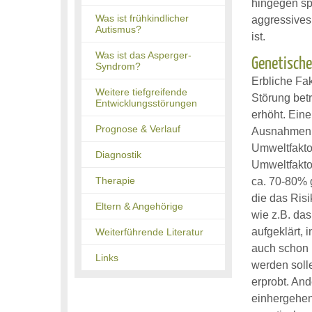
hingegen sp
Was ist frühkindlicher
aggressives
Autismus?
ist.
Was ist das Asperger-
Genetische
Syndrom?
Erbliche Fa
Weitere tiefgreifende
Störung betr
Entwicklungsstörungen
erhöht. Eine
Prognose & Verlauf
Ausnahmen, 
Umweltfakto
Diagnostik
Umweltfaktor
Therapie
ca. 70-80% 
die das Ris
Eltern & Angehörige
wie z.B. da
aufgeklärt,
Weiterführende Literatur
auch schon 
Links
werden soll
erprobt. An
einhergehen