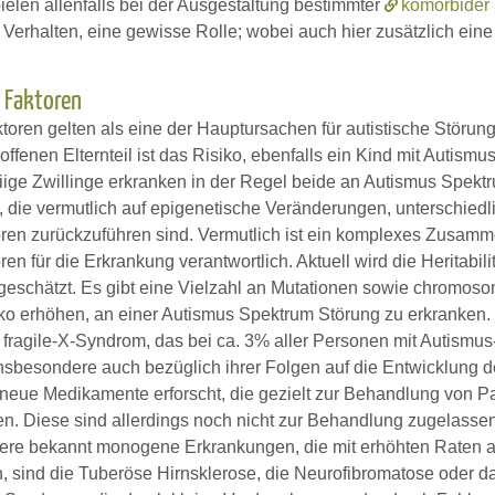
ielen allenfalls bei der Ausgestaltung bestimmter
komorbider
 Verhalten, eine gewisse Rolle; wobei auch hier zusätzlich ei
 Faktoren
ktoren gelten als eine der Hauptursachen für autistische Störu
offenen Elternteil ist das Risiko, ebenfalls ein Kind mit Auti
iige Zwillinge erkranken in der Regel beide an Autismus Spektru
die vermutlich auf epigenetische Veränderungen, unterschied
ren zurückzuführen sind. Vermutlich ist ein komplexes Zusam
en für die Erkrankung verantwortlich. Aktuell wird die Heritabi
geschätzt. Es gibt eine Vielzahl an Mutationen sowie chromoso
iko erhöhen, an einer Autismus Spektrum Störung zu erkranken
s fragile-X-Syndrom, das bei ca. 3% aller Personen mit Autism
 insbesondere auch bezüglich ihrer Folgen auf die Entwicklung
neue Medikamente erforscht, die gezielt zur Behandlung von Pa
en. Diese sind allerdings noch nicht zur Behandlung zugelassen
dere bekannt monogene Erkrankungen, die mit erhöhten Raten
, sind die Tuberöse Hirnsklerose, die Neurofibromatose oder 