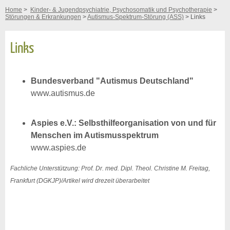
Home
>
Kinder- & Jugendpsychiatrie, Psychosomatik und Psychotherapie
>
Störungen & Erkrankungen
>
Autismus-Spektrum-Störung (ASS)
> Links
Links
Bundesverband "Autismus Deutschland"
www.autismus.de
Aspies e.V.: Selbsthilfeorganisation von und für
Menschen im Autismusspektrum
www.aspies.de
Fachliche Unterstützung: Prof. Dr. med. Dipl. Theol. Christine M. Freitag,
Frankfurt (DGKJP)/Artikel wird drezeit überarbeitet