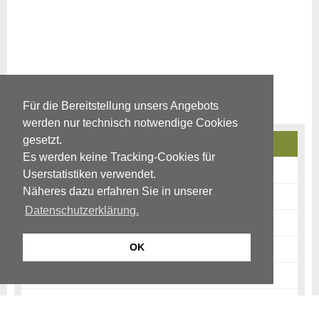
Für die Bereitstellung unsers Angebots
werden nur technisch notwendige Cookies
gesetzt.
Autismus-Spektrum-Störung (ASS)
Es werden keine Tracking-Cookies für
Ursachen
Userstatistiken verwendet.
Näheres dazu erfahren Sie in unserer
Störungsbild
Datenschutzerklärung.
Was ist frühkindlicher Autismus?
OK
Was ist das Asperger-Syndrom?
Weitere tiefgreifende Entwicklungsstörungen
Prognose & Verlauf