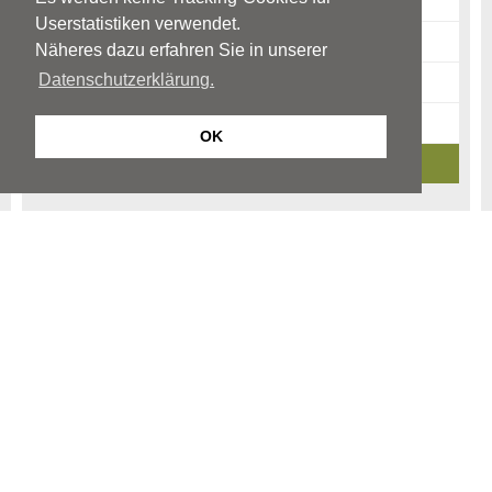
Therapie
Userstatistiken verwendet.
Risikofaktoren
Näheres dazu erfahren Sie in unserer
Datenschutzerklärung.
Warnzeichen
News-Archiv
OK
Ratgeber-Archiv
Begriffe
Kinder- und Jugendpsychiatrie
Kinder und Jugendpsychotherapie
Kinder- und Jugendpsychosomatik
© Neurologen und Psychiater im Netz