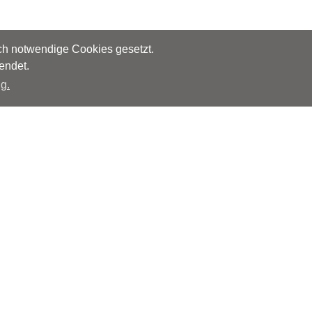
sch notwendige Cookies gesetzt.
endet.
g.
Herausgeber
Monks – Ärzte im Netz GmbH