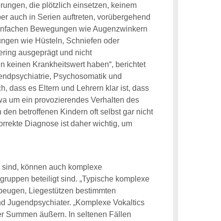
ungen, die plötzlich einsetzen, keinem
er auch in Serien auftreten, vorübergehend
it einfachen Bewegungen wie Augenzwinkern
ngen wie Hüsteln, Schniefen oder
gering ausgeprägt und nicht
n keinen Krankheitswert haben“, berichtet
gendpsychiatrie, Psychosomatik und
, dass es Eltern und Lehrern klar ist, dass
twa um ein provozierendes Verhalten des
n betroffenen Kindern oft selbst gar nicht
korrekte Diagnose ist daher wichtig, um
rt sind, können auch komplexe
ruppen beteiligt sind. „Typische komplexe
ebeugen, Liegestützen bestimmten
und Jugendpsychiater. „Komplexe Vokaltics
er Summen äußern. In seltenen Fällen