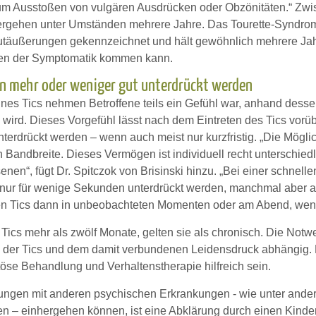
m Ausstoßen von vulgären Ausdrücken oder Obzönitäten.“ Zwisc
rgehen unter Umständen mehrere Jahre. Das Tourette-Syndrom 
utäußerungen gekennzeichnet und hält gewöhnlich mehrere Ja
en der Symptomatik kommen kann.
n mehr oder weniger gut unterdrückt werden
eines Tics nehmen Betroffene teils ein Gefühl war, anhand dess
n wird. Dieses Vorgefühl lässt nach dem Eintreten des Tics vor
unterdrückt werden – wenn auch meist nur kurzfristig. „Die Mögli
 Bandbreite. Dieses Vermögen ist individuell recht unterschied
nen“, fügt Dr. Spitczok von Brisinski hinzu. „Bei einer schnell
ur für wenige Sekunden unterdrückt werden, manchmal aber auc
en Tics dann in unbeobachteten Momenten oder am Abend, wenn e
Tics mehr als zwölf Monate, gelten sie als chronisch. Die Notw
 der Tics und dem damit verbundenen Leidensdruck abhängig
se Behandlung und Verhaltenstherapie hilfreich sein.
rungen mit anderen psychischen Erkrankungen - wie unter an
n – einhergehen können, ist eine Abklärung durch einen Kinder