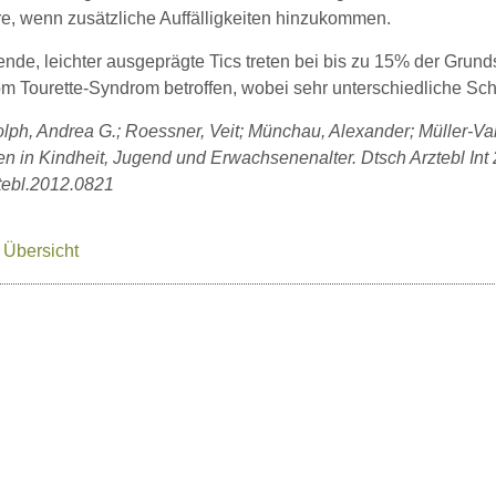
e, wenn zusätzliche Auffälligkeiten hinzukommen.
de, leichter ausgeprägte Tics treten bei bis zu 15% der Grunds
vom Tourette-Syndrom betroffen, wobei sehr unterschiedliche S
olph, Andrea G.; Roessner, Veit; Münchau, Alexander; Müller-Va
n in Kindheit, Jugend und Erwachsenenalter. Dtsch Arztebl Int 
tebl.2012.0821
 Übersicht