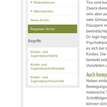
Risikofaktoren
Tics sind k
Zweck diene
Warnzeichen
sein aber a
oder Grimas
News-Archiv
Räuspern mög
Ratgeber-Archiv
beeinträchti
Dr. Ingo In
Begriffe
Psychotherap
es sich bei
Kinder- und
Kindes. Die
Jugendpsychiatrie
bemerkt und 
Kinder und
Vorurteilen
Jugendpsychotherapie
Auch komp
Kinder- und
Neben einfa
Jugendpsychosomatik
Bewegungsab
motorische 
Schrittfolge
können sich