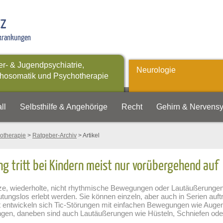
tz
rkrankungen
er- & Jugendpsychiatrie,
Neurologie
hosomatik und Psychotherapie
ll
Selbsthilfe & Angehörige
Recht
Gehirn & Nervens
otherapie
>
Ratgeber-Archiv
> Artikel
ng tritt bei Kindern meist nur vorübergehend auf
rze, wiederholte, nicht rhythmische Bewegungen oder Lautäußerungen,
tungslos erlebt werden. Sie können einzeln, aber auch in Serien auf
ft entwickeln sich Tic-Störungen mit einfachen Bewegungen wie Aug
en, daneben sind auch Lautäußerungen wie Hüsteln, Schniefen ode