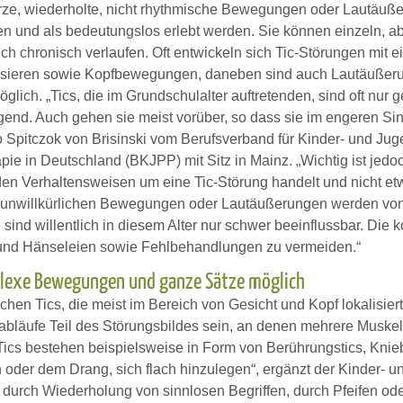
urze, wiederholte, nicht rhythmische Bewegungen oder Lautäußer
n und als bedeutungslos erlebt werden. Sie können einzeln, ab
uch chronisch verlaufen. Oft entwickeln sich Tic-Störungen m
sieren sowie Kopfbewegungen, daneben sind auch Lautäußeru
lich. „Tics, die im Grundschulalter auftretenden, sind oft nur 
gend. Auch gehen sie meist vorüber, so dass sie im engeren Sin
go Spitczok von Brisinski vom Berufsverband für Kinder- und Ju
ie in Deutschland (BKJPP) mit Sitz in Mainz. „Wichtig ist jedoch
 den Verhaltensweisen um eine Tic-Störung handelt und nicht e
 unwillkürlichen Bewegungen oder Lautäußerungen werden von de
sind willentlich in diesem Alter nur schwer beeinflussbar. Die 
 und Hänseleien sowie Fehlbehandlungen zu vermeiden.“
lexe Bewegungen und ganze Sätze möglich
chen Tics, die meist im Bereich von Gesicht und Kopf lokalisie
läufe Teil des Störungsbildes sein, an denen mehrere Muskelg
Tics bestehen beispielsweise in Form von Berührungstics, Kni
n oder dem Drang, sich flach hinzulegen“, ergänzt der Kinder- 
 durch Wiederholung von sinnlosen Begriffen, durch Pfeifen od