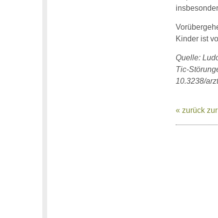
insbesonder
Vorübergehen
Kinder ist 
Quelle: Lud
Tic-Störunge
10.3238/arz
« zurück zur