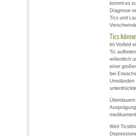
kommt es zu
Diagnose ve
Tics und La
Verschwind
Tics könne
Im Vorfeld 
Tic auftrete
willentlich 
einer großen
bei Erwachse
Umständen n
unterdrückt
Überdauern 
Ausprägung
medikamentö
Weil Ticstö
Depressione