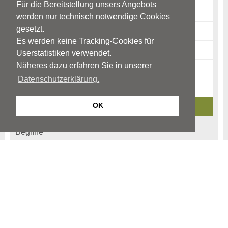
Für die Bereitstellung unsers Angebots
Diagnostik
werden nur technisch notwendige Cookies
gesetzt.
Therapie
Es werden keine Tracking-Cookies für
Risikofaktoren
Userstatistiken verwendet.
Näheres dazu erfahren Sie in unserer
Warnzeichen
Datenschutzerklärung.
News-Archiv
OK
Ratgeber-Archiv
Begriffe
Kinder- und Jugendpsychiatrie
Kinder und Jugendpsychotherapie
Kinder- und Jugendpsychosomatik