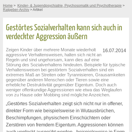
Home
>
Kinder- & Jugendpsychiatrie, Psychosomatik und Psychotherapie
>
Ratgeber-Archiv
> Artikel
Gestörtes Sozialverhalten kann sich auch in
verdeckter Aggression äußern
Zeigen Kinder über mehrere Monate wiederholt
16.07.2014
aggressive Verhaltensweisen, halten sich nicht an
Regeln und sind ungehorsam, kann dies auf eine
Störung des Sozialverhaltens hindeuten. Beispiele für typische
Verhaltensweisen bei gestörtem Sozialverhalten sind ein
extremes Maß an Streiten oder Tyrannisieren, Grausamkeiten
gegenüber anderen Menschen oder Tieren sowie eine
erhebliche Destruktivität gegenüber Eigentum. Doch auch
weniger offenkundige Aggressionen wie etwa das Weglaufen
von zu Hause oder Mobbing sind mögliche Anzeichen.
„Gestörtes Sozialverhalten zeigt sich nicht nur in offener,
direkter Form wie beispielsweise in Wutausbrüchen,
Beschimpfungen, physischem Einschüchtern oder
Zerstören von fremdem Eigentum. Aggressionen können
auch verdeckt ausgeübt werden - beispielsweise in Form