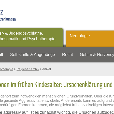
tz
rkrankungen
er- & Jugendpsychiatrie,
Neurologie
hosomatik und Psychotherapie
ll
Selbsthilfe & Angehörige
Recht
Gehirn & Nervens
otherapie
>
Ratgeber-Archiv
> Artikel
nen im frühen Kindesalter: Ursachenklärung und H
t gehört zum notwendigen menschlichen Grundverhalten. Über die Kind
le gesunde Aggressivität entwickeln. Andererseits kann es aufgrund v
edürftigen Formen kommen, die möglichst frühen vielseitigen Interve
r aggressiv auf, ist es zunächst wichtig, die Ursachen aufzudeck