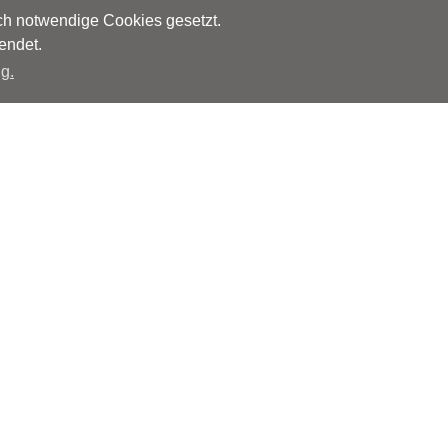
sch notwendige Cookies gesetzt.
endet.
g.
Herausgeber
Monks – Ärzte im Netz GmbH