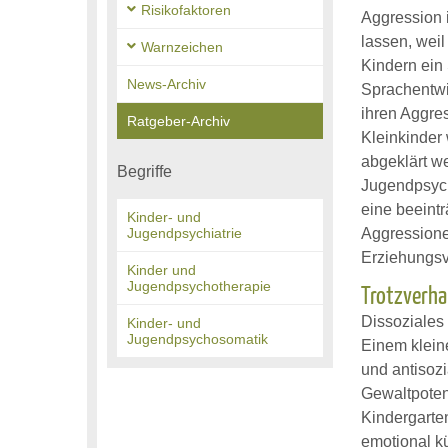
Risikofaktoren
Aggression 
lassen, weil
Warnzeichen
Kindern ein
News-Archiv
Sprachentwi
ihren Aggre
Ratgeber-Archiv
Kleinkinder
abgeklärt we
Begriffe
Jugendpsych
eine beeintr
Kinder- und
Jugendpsychiatrie
Aggressionen
Erziehungsv
Kinder und
Jugendpsychotherapie
Trotzverha
Dissoziales
Kinder- und
Jugendpsychosomatik
Einem kleine
und antisoz
Gewaltpotent
Kindergarten
emotional k