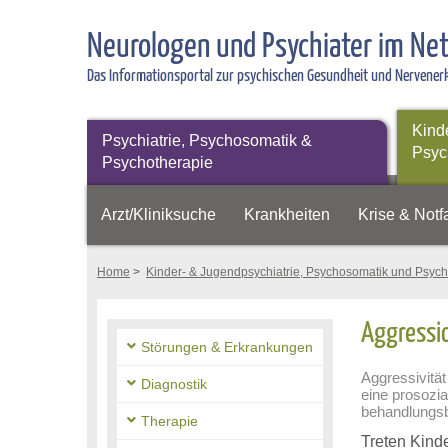
Neurologen und Psychiater im Ne
Das Informationsportal zur psychischen Gesundheit und Nervene
Kind
Psychiatrie, Psychosomatik &
Psyc
Psychotherapie
Arzt/Kliniksuche
Krankheiten
Krise & Notfa
Home
>
Kinder- & Jugendpsychiatrie, Psychosomatik und Psych
Aggressio
Störungen & Erkrankungen
Aggressivitä
Diagnostik
eine prosozia
behandlungsb
Therapie
Treten Kinde