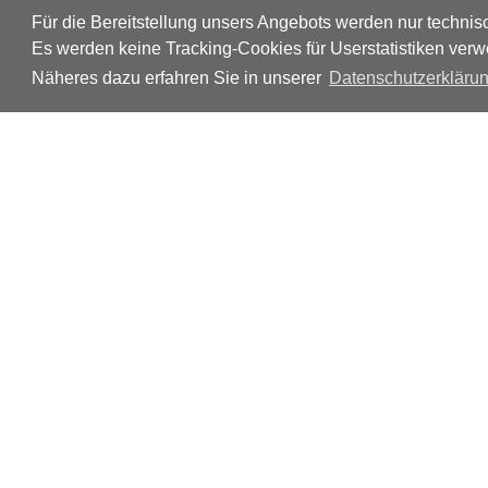
Für die Bereitstellung unsers Angebots werden nur techni
Es werden keine Tracking-Cookies für Userstatistiken verw
Näheres dazu erfahren Sie in unserer
Datenschutzerklärun
© Neurologen und Psychiater im Netz
Impressum
Disclaimer
Datenschutz
Barrierefreiheit