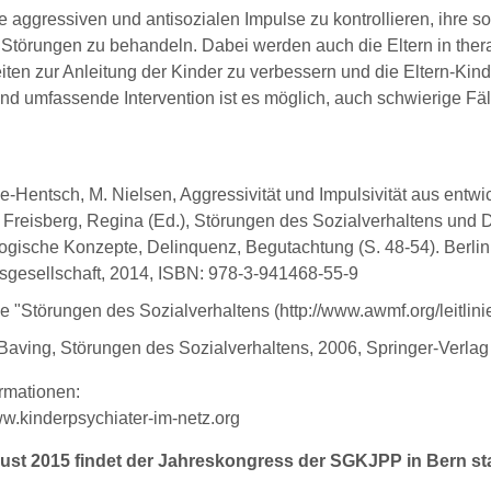
re aggressiven und antisozialen Impulse zu kontrollieren, ihre 
 Störungen zu behandeln. Dabei werden auch die Eltern in th
iten zur Anleitung der Kinder zu verbessern und die Eltern-Kin
und umfassende Intervention ist es möglich, auch schwierige Fäl
ke-Hentsch, M. Nielsen, Aggressivität und Impulsivität aus entwi
; Freisberg, Regina (Ed.), Störungen des Sozialverhaltens und D
gische Konzepte, Delinquenz, Begutachtung (S. 48-54). Berli
sgesellschaft, 2014, ISBN: 978-3-941468-55-9
nie "Störungen des Sozialverhaltens (http://www.awmf.org/leitlinie
Baving, Störungen des Sozialverhaltens, 2006, Springer-Verl
ormationen:
w.kinderpsychiater-im-netz.org
ust 2015 findet der Jahreskongress der SGKJPP in Bern sta