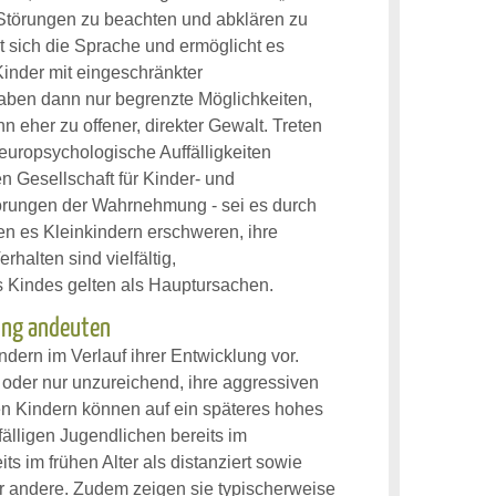
e Störungen zu beachten und abklären zu
lt sich die Sprache und ermöglicht es
Kinder mit eingeschränkter
ben dann nur begrenzte Möglichkeiten,
 eher zu offener, direkter Gewalt. Treten
europsychologische Auffälligkeiten
n Gesellschaft für Kinder- und
törungen der Wahrnehmung - sei es durch
en es Kleinkindern erschweren, ihre
halten sind vielfältig,
 Kindes gelten als Hauptursachen.
ung andeuten
dern im Verlauf ihrer Entwicklung vor.
t oder nur unzureichend, ihre aggressiven
en Kindern können auf ein späteres hohes
älligen Jugendlichen bereits im
s im frühen Alter als distanziert sowie
r andere. Zudem zeigen sie typischerweise