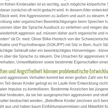
im frühen Kindesalter ist es wichtig, auch mögliche körperlich
 daran zunächst oft nicht gedacht wird. In diesem Alter entwicke
 Stück weit, ihre Aggressionen zu äußern und auch zu steuern. 
cklung oder organischen Beeinträchtigungen beim Sprechen ha
ssionen über die Sprache Ausdruck zu verleihen und neigen dann
 wiederholt aggressiv auf, müssen daher auch organische und n
rden“ rät Dr. med. Oliver Bilke-Hentsch von der Schweizerische
iatrie und Psychotherapie (SGKJPP) mit Sitz in Bern. Auch S
ächtigte Sehkraft oder ein beeinträchtigtes Hörvermögen - könn
 über die Sprache zu steuern. Die Ursachen für aggressives Ver
erhalten, Umweltfaktoren sowie bestimmte Eigenschaften eines
lten und Angstfreiheit können problematische Entwickl
 und aggressives Verhalten kommt bei einer großen Zahl von Kin
n Teil dieser Kinder gelingt es im Laufe ihrer Entwicklung nich
ialen Impulse zu kontrollieren. Bestimmte Anzeichen bei jünger
ial hindeuten, da sie bei ausgesprochen aggressiven und straff
alter beobachtet werden. „Betroffene Kinder zeichnen sich bereit
ühl aus und haben kaum Einfühlungsvermögen und Mitgefühl fü