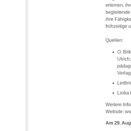
erlernen, ih
begleitende
ihre Fähigke
frühzeitige 
Quellen:
O. Bil
Ulrich
pädago
Verlag
Leitli
Lioba 
Weitere Inf
Website: ww
Am 29. Aug