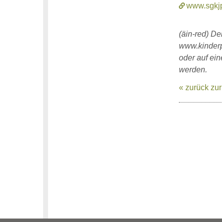
www.sgkjp
(äin-red) D
www.kinderp
oder auf ei
werden.
« zurück zur