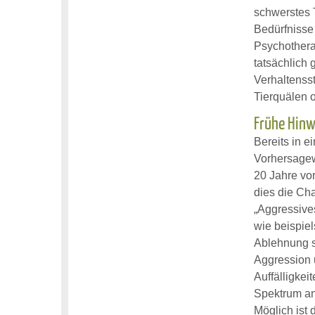
schwerstes T
Bedürfnisse 
Psychotherap
tatsächlich 
Verhaltensst
Tierquälen o
Frühe Hinw
Bereits in e
Vorhersagew
20 Jahre vor
dies die Cha
„Aggressives
wie beispiel
Ablehnung so
Aggression u
Auffälligke
Spektrum an
Möglich ist 