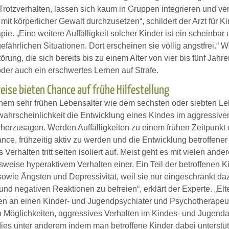
rotzverhalten, lassen sich kaum in Gruppen integrieren und ver
mit körperlicher Gewalt durchzusetzen“, schildert der Arzt für 
ie. „Eine weitere Auffälligkeit solcher Kinder ist ein scheinba
gefährlichen Situationen. Dort erscheinen sie völlig angstfrei.“
örung, die sich bereits bis zu einem Alter von vier bis fünf Ja
der auch ein erschwertes Lernen auf Strafe.
eise bieten Chance auf frühe Hilfestellung
inem sehr frühen Lebensalter wie dem sechsten oder siebten Leb
ahrscheinlichkeit die Entwicklung eines Kindes im aggressiven
herzusagen. Werden Auffälligkeiten zu einem frühen Zeitpunkt erk
nce, frühzeitig aktiv zu werden und die Entwicklung betroffener
 Verhalten tritt selten isoliert auf. Meist geht es mit vielen 
sweise hyperaktivem Verhalten einer. Ein Teil der betroffenen K
wie Ängsten und Depressivität, weil sie nur eingeschränkt dazu
nd negativen Reaktionen zu befreien“, erklärt der Experte. „Elt
iten an einen Kinder- und Jugendpsychiater und Psychotherapeut
 Möglichkeiten, aggressives Verhalten im Kindes- und Jugendal
dies unter anderem indem man betroffene Kinder dabei unterstüt