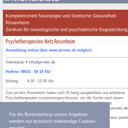
Kompetenznetz Neurologie und Seelische Gesundheit
Rosenheim
Zentrum für neurologische und psychiatrische Begutachtung
Psychotherapeuten-Netz Rosenheim
Anmeldung online über www.pt-netz.de möglich
Sekretariat:
info@pt-netz.de
Hotline: 08031 - 58 18 432
Montag 8:30 - 13:30 Uhr
Zum pt-netz Rosenheim haben sich 25 fertig ausgebildete und erfahrene
Psychotherapeuten zusammengeschlossen, um die Suche nach einem
geeigneten Psychotherapeuten in Rosenheim und Umgebung zu
erleichtern. Weitere Informationen und Anmeldung unter
www.pt-netz.de
Für die Bereitstellung unsers Angebots
Bitte beachten Sie: Den Behandlungsvertrag schließen Sie mit dem jeweil
werden nur technisch notwendige Cookies
behandelnden Psychotherapeuten (und nicht mit dem
Psychotherapeutennetz Rosenheim) ab.