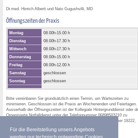
Dr.med. Hinrich Alberti und Nato Gugushvilli, MD
Öffnungszeiten der Praxis
Montag
08.00h-15.00 h
Dienstag
08.00h-17.30 h
Mittwoch
08.00h-17.30 h
Donnerstag
08.00h-15.00 h
Freitag
08.00h-12.00 h
Samstag
geschlossen
Sonntag
geschlossen
Bitte vereinbaren Sie grundsätzlich einen Termin, um Wartezeiten zu
minimieren. Geschlossen ist die Praxis an Wochenenden und Feiertagen.
Ausserhalb der Öffnungszeiten ist der Kollegiale Hintergrunddienst oder d
Organisierte Notfalldienst unter der Telefonnummer 06898503210 zu
erreichen. In Notfällen ist die Rettungsleitstelle unter der Nummer 19222,
vom Handy 068119222 zu erreichen.
Für die Bereitstellung unsers Angebots
werden nur technisch notwendige Cookies