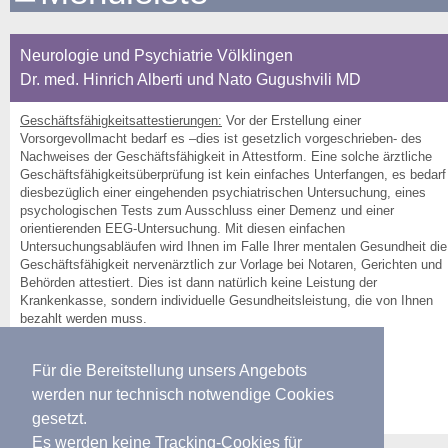
Neurologie und Psychiatrie Völklingen
Dr. med. Hinrich Alberti und Nato Gugushvili MD
Geschäftsfähigkeitsattestierungen:
Vor der Erstellung einer
Vorsorgevollmacht bedarf es –dies ist gesetzlich vorgeschrieben- des
Nachweises der Geschäftsfähigkeit in Attestform. Eine solche ärztliche
Geschäftsfähigkeitsüberprüfung ist kein einfaches Unterfangen, es bedarf
diesbezüglich einer eingehenden psychiatrischen Untersuchung, eines
psychologischen Tests zum Ausschluss einer Demenz und einer
orientierenden EEG-Untersuchung. Mit diesen einfachen
Untersuchungsabläufen wird Ihnen im Falle Ihrer mentalen Gesundheit die
Geschäftsfähigkeit nervenärztlich zur Vorlage bei Notaren, Gerichten und
Behörden attestiert. Dies ist dann natürlich keine Leistung der
Krankenkasse, sondern individuelle Gesundheitsleistung, die von Ihnen
bezahlt werden muss.
Für die Bereitstellung unsers Angebots
werden nur technisch notwendige Cookies
gesetzt.
Es werden keine Tracking-Cookies für