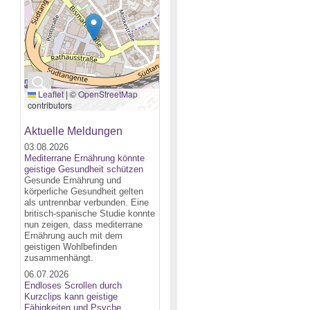
🔍
Leaflet
|
©
OpenStreetMap
contributors
Aktuelle Meldungen
03.08.2026
Mediterrane Ernährung könnte
geistige Gesundheit schützen
Gesunde Ernährung und
körperliche Gesundheit gelten
als untrennbar verbunden. Eine
britisch-spanische Studie konnte
nun zeigen, dass mediterrane
Ernährung auch mit dem
geistigen Wohlbefinden
zusammenhängt.
06.07.2026
Endloses Scrollen durch
Kurzclips kann geistige
Fähigkeiten und Psyche