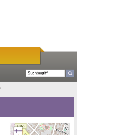
n
+
−