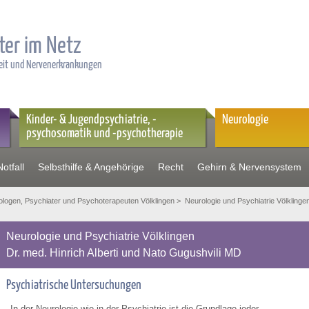
ter im Netz
heit und Nervenerkrankungen
Kinder- & Jugendpsychiatrie, -
Neurologie
psychosomatik und -psychotherapie
otfall
Selbsthilfe & Angehörige
Recht
Gehirn & Nervensystem
logen, Psychiater und Psychoterapeuten Völklingen
> Neurologie und Psychiatrie Völklinge
Neurologie und Psychiatrie Völklingen
Dr. med. Hinrich Alberti und Nato Gugushvili MD
Psychiatrische Untersuchungen
In der Neurologie wie in der Psychiatrie ist die Grundlage jeder