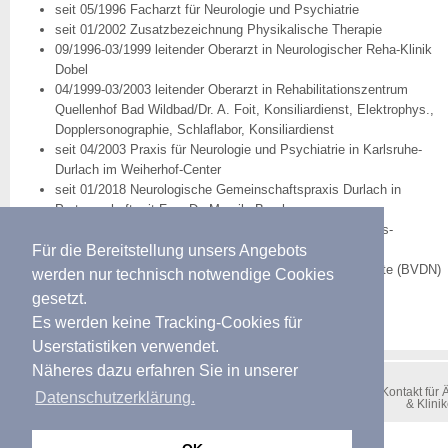
seit 05/1996 Facharzt für Neurologie und Psychiatrie
seit 01/2002 Zusatzbezeichnung Physikalische Therapie
09/1996-03/1999 leitender Oberarzt in Neurologischer Reha-Klinik
Dobel
04/1999-03/2003 leitender Oberarzt in Rehabilitationszentrum
Quellenhof Bad Wildbad/Dr. A. Foit, Konsiliardienst, Elektrophys.,
Dopplersonographie, Schlaflabor, Konsiliardienst
seit 04/2003 Praxis für Neurologie und Psychiatrie in Karlsruhe-
Durlach im Weiherhof-Center
seit 01/2018 Neurologische Gemeinschaftspraxis Durlach in
Partnerschaft mit Frau Dr. Mareile Brachmann
2003 - 2017 Neurologischer Konsiliardienst im Paracelsus-
Krankenhaus, Durlach
Für die Bereitstellung unsers Angebots
Mitgliedschaften im Berufsverband Deutscher Nervenärzte (BVDN)
werden nur technisch notwendige Cookies
Kenntnisse in Englisch und Französisch
gesetzt.
verheiratet, 3 Kinder
Es werden keine Tracking-Cookies für
Userstatistiken verwendet.
Näheres dazu erfahren Sie in unserer
Impressum
|
Disclaimer
|
Datenschutz
|
Barrierefreiheit
|
Presse
|
Kontakt für 
Datenschutzerklärung.
& Klini