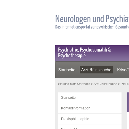
Neurologen und Psychia
Das Informationsportal zur psychischen Gesund
Psychiatrie, Psychosomatik &
Psychotherapie
Startseite
Arzt-/Kliniksuche
Krise/N
Sie sind hier:
Startseite
>
Arzt-/Kliniksuche
>
Neuro
Startseite
Kontaktinformation
Praxisphilosophie