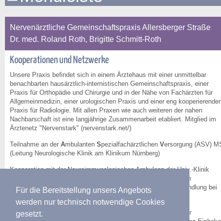
Nervenärztliche Gemeinschaftspraxis Allersberger Straße
Dr. med. Roland Roth, Brigitte Schmitt-Roth
Kooperationen und Netzwerke
Unsere Praxis befindet sich in einem Ärztehaus mit einer unmittelbar
benachbarten hausärztlich-internistischen Gemeinschaftspraxis, einer
Praxis für Orthopädie und Chirurgie und in der Nähe von Fachärzten für
Allgemeinmedizin, einer urologischen Praxis und einer eng kooperierende
Praxis für Radiologie. Mit allen Praxen wie auch weiteren der nahen
Nachbarschaft ist eine langjährige Zusammenarbeit etabliert. Mitglied im
Ärztenetz "Nervenstark" (nervenstark.net/)
Teilnahme an der
A
mbulanten
S
pezialfachärztlichen
V
ersorgung (ASV) M
(Leitung Neurologische Klinik am Klinikum Nürnberg)
Kooperation mit der Neuroimmunologischen Ambulanz der Univ.-Klinik
Erlangen zur Einholung von Zweitmeinungen und gemeinsamen
Entscheidunggsfindung zur leitlinienbasierten Eskalationsbehandlung bei
Für die Bereitstellung unsers Angebots
Multipler Sklerose inkl. Nachbetreuung.
werden nur technisch notwendige Cookies
Teilnahme am Telemedizinischen Netzwerk Epilepsie
TelEp
der
gesetzt.