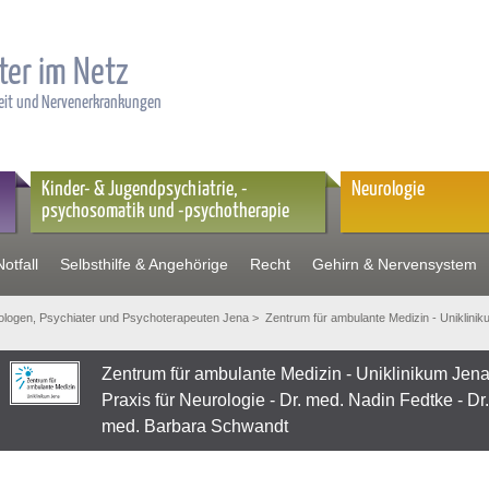
ter im Netz
heit und Nervenerkrankungen
Kinder- & Jugendpsychiatrie, -
Neurologie
psychosomatik und -psychotherapie
otfall
Selbsthilfe & Angehörige
Recht
Gehirn & Nervensystem
logen, Psychiater und Psychoterapeuten Jena
> Zentrum für ambulante Medizin - Uniklin
Zentrum für ambulante Medizin - Uniklinikum Je
Praxis für Neurologie - Dr. med. Nadin Fedtke - Dr
med. Barbara Schwandt