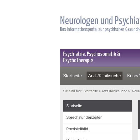
Neurologen und Psychia
Das Informationsportal zur psychischen Gesund
Psychiatrie, Psychosomatik &
Psychotherapie
Startseite
Arzt-/Kliniksuche
Krise/N
Sie sind hier:
Startseite
>
Arzt-/Kliniksuche
>
Neuro
Startseite
Sprechstundenzeiten
Praxisleitbild