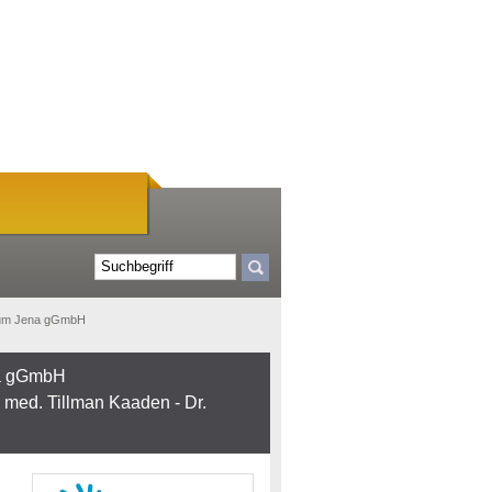
ikum Jena gGmbH
na gGmbH
. med. Tillman Kaaden - Dr.