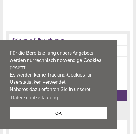
Störungen & Erkrankungen
Diagnostik
Für die Bereitstellung unsers Angebots
werden nur technisch notwendige Cookies
Therapie
gesetzt.
Risikofaktoren
Es werden keine Tracking-Cookies für
Userstatistiken verwendet.
News-Archiv
Näheres dazu erfahren Sie in unserer
Ratgeber-Archiv
Datenschutzerklärung.
Begriffe
OK
Psychiatrie