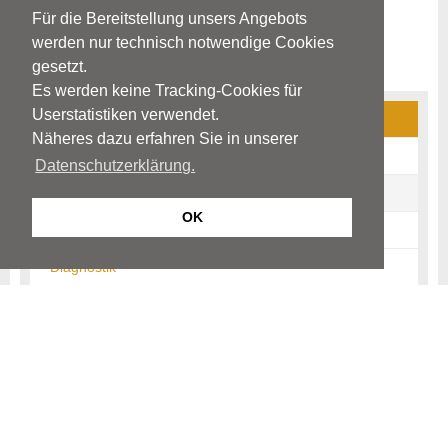
Für die Bereitstellung unsers Angebots
werden nur technisch notwendige Cookies
gesetzt.
Es werden keine Tracking-Cookies für
Userstatistiken verwendet.
Multiple Sklerose (MS)
Näheres dazu erfahren Sie in unserer
Ursachen
Datenschutzerklärung.
Frühsymptome
OK
Krankheitsbild
Diagnostik
Therapie
Prognose / Verlauf
Fragen im Alltag
Infos für Angehörige